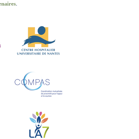
enaires
.