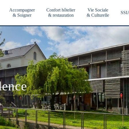
Accompagner
Confort hôtelier
Vie Sociale
SSI
& Soigner
& restauration
& Culturelle
dence