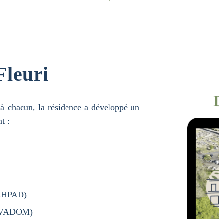
Fleuri
à chacun, la résidence a développé un
t :
 (EHPAD)
(DIVADOM)