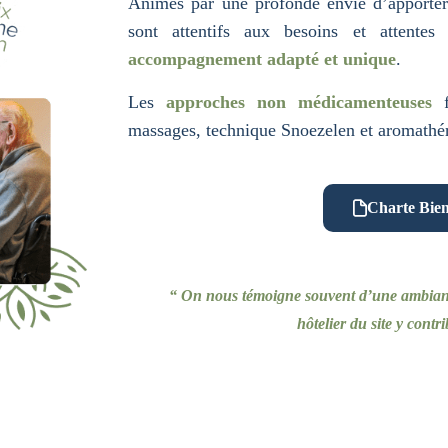
Animés par une profonde envie d’apporter 
sont attentifs aux besoins et attente
accompagnement adapté et unique
.
Les
approches non médicamenteuses
f
massages, technique Snoezelen et aromathér
Charte Bien
“ On nous témoigne souvent d’une ambiance
hôtelier du site y contri